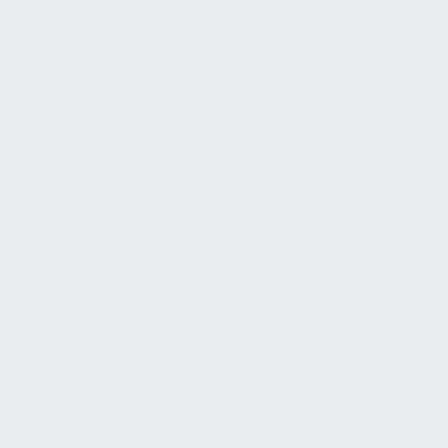
Korrekturmaßnahmen
Nachverfolgung
Freigabe
Strategie
Betreiberpflichten
BIM
Geschäftsprozess
Mitbestimmung
Fachzeitschriften
Planung
Prüfungsziel
Prüfgebiete, Prüffelder und
Prüfgegenstände
Projektauswahl
Grundlagenermittlung
Terminierung
Zusammenfassung
Durchführung