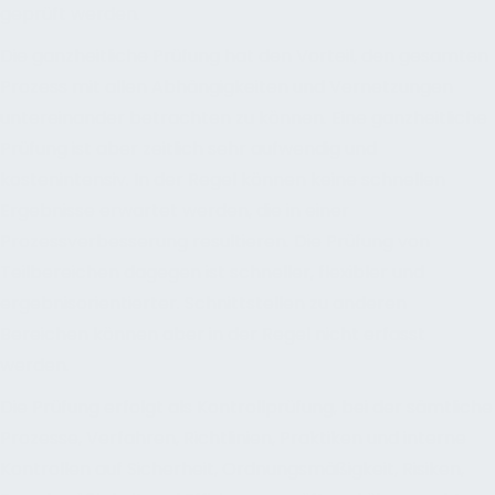
geprüft werden.
Die ganzheitliche Prüfung hat den Vorteil, den gesamten
Prozess mit allen Abhängigkeiten und Vernetzungen
untereinander betrachten zu können. Eine ganzheitliche
Prüfung ist aber zeitlich sehr aufwendig und
kostenintensiv. In der Regel können keine schnellen
Ergebnisse erwartet werden, die in einer
Prozessverbesserung resultieren. Die Prüfung von
Teilbereichen dagegen ist schneller, flexibler und
ergebnisorientierter. Schnittstellen zu anderen
Bereichen können aber in der Regel nicht erfasst
werden.
Die Prüfung erfolgt als Kontrollprüfung, bei der sämtliche
Prozesse, Verfahren, Richtlinien, Praktiken und interne
Kontrollen auf Sicherheit, Ordnungsmäßigkeit, Risiken,