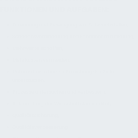
FUNKTIONEN UND AUFGABEN:
Erkennung und Beseitigung von Schwachstellen,
Schadensverhinderung und Schadensminimierung,
Mehrwerte schaffen,
Mehrkosten vermeiden,
Unternehmen bei der Erreichung der Ziele
unterstützen,
Prozesse untersuchen und verbessern,
Bekämpfung der Wirtschaftskriminalität,
Qualitätssicherung,
Qualitätsverbesserung,