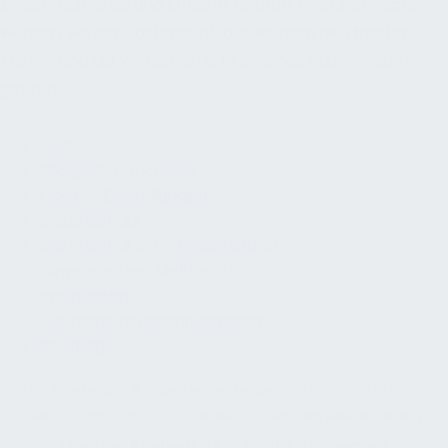
Zweckmäßigkeit und Effizienz geprüft und überwacht
werden. Bei der Kostenkontrolle werden die direkten
Kosten und die Wirtschaftlichkeit eines Bauvorhabens
geprüft.
AGB
Bildquellennachweis
Cookie-Einstellungen
Datenschutz
Datenschutzinformationsblatt
Hinweisgeber-Meldestelle
Impressum
Rechtsdienstleistungsgesetz
Sitemap
FM-Beratungs- & Ingenieurleistungen
: Wir machen Gebäude
leistungsfähiger © 2003-2026. FM-Connect.com Network GmbH /
Lösungen & Networking
im
Facility Management