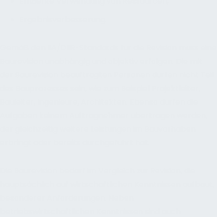
Effiziente Verwendung von Ressourcen,
Ergebnisverbesserung.
Gemäß den IIA/DIIR-Standards für die Revision muss eine
Baurevision unabhängig und objektiv erfolgen. Die mit
der Baurevision beauftragten Personen dürfen nicht Teil
des Bauprozesses sein, wie zum Beispiel Projektleiter,
Bauleiter, Ingenieure, Architekten. Ebenso dürfen die
Aufgaben keinem Auftragnehmer übertragen werden,
der gleichzeitig weitere Leistungen im Bauvorhaben
erbringt oder bereits durchgeführt hat.
Die Baurevision bedarf im Vergleich zur Revision, die
hauptsächlich auf wirtschaftlichen Kenntnissen aufbaut,
besonderer Anforderungen. Neben
betriebswirtschaftlichen Kenntnissen sind auch