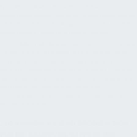
Spezialisten mit einer Baurevision bei einem
Bauvorhaben beteiligt sind, ist die Wahrscheinlichkeit der
Aufdeckung doloser Handlungen stark erhöht, und das
Bauvorhaben ist damit nicht mehr so anfällig.
Und schließlich hilft die Baurevision, die Wirtschaftlichkeit
von Bauvorhaben zu erzielen und Vermögensschäden zu
verhindern oder zu minimieren. Die Baurevision
unterstützt damit aus baulicher Sicht bei der Erreichung
der übergeordneten Unternehmens- und Qualitätsziele
und stellt sicher, dass die Bauvorhaben den
Anforderungen der "interessierten Parteien" gemäß
IIA/DIIR entsprechen.
ZUSAMMENFASSEND ERGEBEN SICH
FÜR DIE BAUREVISION FOLGENDE