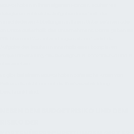
Bauvorhaben in ihren eigenen Händen. Bauherren
delegieren zahlreiche Aufgaben innerhalb der
verschiedenen Abteilungen in ihrem Unternehmen oder
an Dritte außerhalb des Unternehmens. Damit geben sie
Pflichten und Verantwortungen ab, und es ist die
Aufgabe des Bauherrn innerhalb einer komplexen
Projektabwicklung, alle Beteiligten zu koordinieren und zu
überwachen.
Es gibt bei einem Bauvorhaben zahlreiche Arten von
Risiken, die nicht nur auf die Kostenentwicklung
beschränkt sind.
NEBEN DEM BUDGETRISIKO UND DEM
RISIKO DER
KOSTENÜBERSCHREITUNGEN GIBT ES,