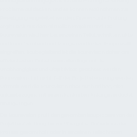
Baubegleitend dagegen kann eine Prüfung rechtzeitig
Probleme aufdecken, und es können Maßnahmen zur
Beseitigung eingeleitet werden. Eine ex-ante Prüfung
ergibt sich aus dem aktuellen Projektstand. Die
Baurevision wird hier bei einzelnen Teilabschnitten aktiv
und kann beratend und korrigierend in den Bauprozess
eingreifen. Baubegleitend ist die Baurevision daher am
effizientesten. Dabei muss allerdings auf die
Unabhängigkeit und Objektivität geachtet werden.
Baurevision darf nicht Teil der Projektsteuerung werden.
Oftmals wird die Baurevision aber auch ad hoc, also
anlassbezogen, mit einem konkreten Anfangsverdacht,
hinzugezogen.
Die Baurevision prüft den gesamten Bauprozess von der
Projektentwicklung bis zur Übergabe. Dabei kann der
Prozess gesamthaft oder in einzelnen Teilschritten