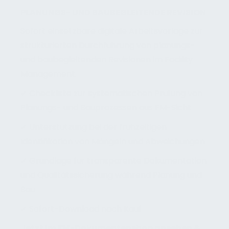
PLANUNGS- UND BAUBEGLEITENDE REVISION
Sofort einsetzbare digitale Arbeitsvorlage zur
strukturierten Durchführung von planungs-
und baubegleitenden Revisionen im Facility
Management.
✔ Checkliste zur systematischen Prüfung von
Planungs- und Bauprozessen aus FM-Sicht
✔ Unterstützung bei der frühzeitigen
Identifikation von Mängeln und Abweichungen
✔ Grundlage für transparente Dokumentation
und Qualitätssicherung während Planung und
Bau
✔ Sofort-Download nach Kauf
Jetzt im FM-Dokumentenshop ansehen &