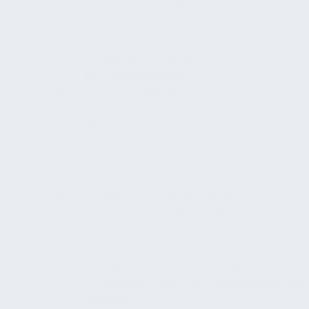
Unabhängigkeit und Objektivität
Nachvollziehbarkeit und
Dokumentation
Risikoorientierung
Früherkennung
Typische Prüfbereiche
Planung und Details
Anlagen und Qualität
Normen und Vorschriften
Betriebs- und
Wartungsanforderungen
Wahrnehmbare Revisionsindikatoren
Plan-Ist-Abweichungen
Dokumentationsfehler
Mängel
Feststellungen und Maßnahmen
Klassifizierung von Abweichungen und
Mängeln