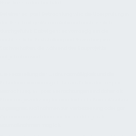
Handlungen durchgeführt.
Bei einer ex-post Betrachtung wird die Überprüfung in
der Regel mit größerem Aufwand nachträglich
durchgeführt. Dabei geht es vorrangig um die
nachträgliche Feststellung und Bewertung von
Sachverhalten, die während des Bauprojekts
aufgetreten sind.
Die Feststellung der Ordnungsmäßigkeit und die
Schadensminimierung stehen im Fokus der ex-post
Betrachtung. Ex-post Betrachtungen sind daher als
Steuerungswerkzeug für eine laufende Baumaßnahme
ungeeignet. Maßnahmen zur Verbesserung oder gar
Optimierung sind dann nur für nachfolgende
Baumaßnahmen möglich.