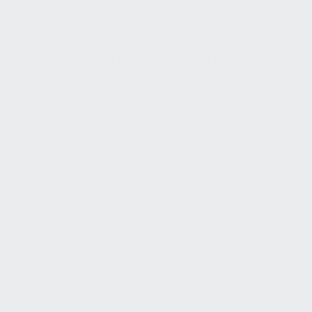
kaufen
ERGEBNISANALYSE: EVALUIERUNG
UND OPTIMIERUNG
Die Baurevision deckt Schwachstellen und Risiken auf
und leitet daraus Potenzial für Verbesserungen ab. Sie
hilft, die Verbesserungen noch im laufenden Projekt
umzusetzen oder für zukünftige Projekte in den
Unternehmensprozessen fest zu implementieren.
Die Baurevision stellt sicher, dass die Bauvorhaben den
gesetzlichen Bestimmungen und den baulichen und
technischen Standards und Regeln entsprechen.
Ebenso schützt die Baurevision präventiv vor dolosen
Handlungen. Wenn die Gegenseite weiß, dass