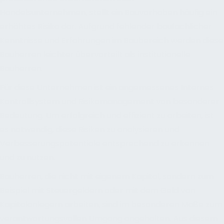
Handelsunternehmen, stellt ein Bauvorhaben häufig ein
erhöhtes Risiko dar. Aufgrund fehlender baufachlicher
Kenntnisse und Erfahrungen im Baubereich werden diese
Bauherren leichter übervorteilt als institutionelle
Bauherren.
Für diese Unternehmen ist ein angemessenes Internes
Kontrollsystem und Risikomanagement von besonderer
Bedeutung. Um erfolgreich und effizient zu arbeiten, ist
es notwendig, diese Risiken zu analysieren und
Verbesserungspotentiale entsprechend zu erkennen
und zu nutzen.
Bauherren, die nicht mit eigenem Kapital, sondern zum
Beispiel mit Steuergeldern oder mit dem Geld von
Kapitalanlegern arbeiten, sind im besonderen Maße zum
verantwortungsvollen Umgang angehalten. Aus diesem