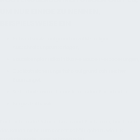
UM NUR EINIGE ZU NENNEN,
BEISPIELSWEISE EIN
Entwurfsrisiko aufgrund unvollständiger
Ausschreibungsunterlagen,
Bauzeitenplanrisiko inklusive Bauzeitverzögerungen,
Qualitätssicherungsrisiko aufgrund zahlreicher
Baumängel,
Sicherheitsrisiko der ausführenden Bauarbeiter,
Bürgschaftsrisiko.
Für baufremde Unternehmen und Bauherren, bei denen
das Bauen nicht zum Kerngeschäft gehört, wie z. B.
produzierende Unternehmen oder