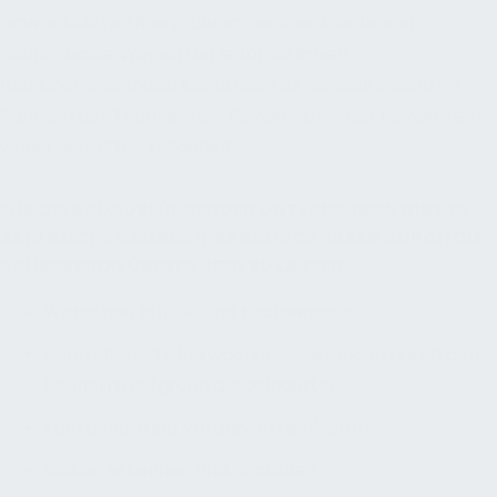
baurechtliche Überprüfung der Bauabläufe und
Bauprozesse. Wegen der erforderlichen
fachübergreifenden Kenntnisse ist die Baurevision im
Rahmen der Technischen Revision bzw. der Revision ein
wenig geprüftes Teilgebiet.
FÜR DIE BAUAUSFÜHRENDEN UNTERNEHMEN GIBT ES
ZAHLREICHE GRÜNDE IHRE BAUVORHABEN DURCH DIE
BAUREVISION ÜBERPRÜFEN ZU LASSEN:
Wirtschaftlichkeit und Kostendruck,
Kontroll- und Überwachungsleistungen durch den
Bauherrn aufgrund ausgelagerter
Funktionen und Verantwortlichkeiten,
Risiken erkennen und abstellen,