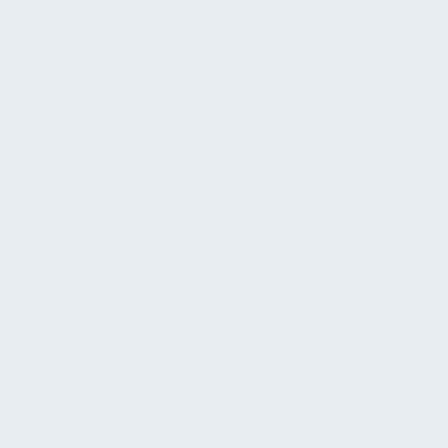
Baustart ohne Ausführungsplanung
Handlungsempfehlung
Auswertung
FM
Leistungen
Planungs- und Konzeptprüfung
Bauausführung
Audit
Übergabemanagement
Lebenszyklus
Partner
Autoren
Content-Partner
Dokumentenshop
Kontakt
Suchen