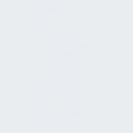
Mängelanspruchsmanagement
Erfahrungen
Glossar
Fachmessen
Marktübersicht
Verbände
Ausbildung / Weiterbildung
Arten der Revision
Planungsrevision
Baubegleitende Revision
Abschlussrevision
Zentrale Elemente
Revisionsplan und Prüfumfang
Prüfkriterien und
Bewertungsmaßstäbe
Dokumentation
Schnittstellen
Grundprinzipien