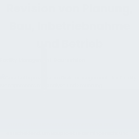
Revision von Planung,
Bau, Inbetriebnahme
und Betrieb
Teams-Meeting buchen
Facility Management:
Baurevision
QUALITÄTSSTANDARDS IN BAUPROJEKTEN
SICHERZUSTELLEN, STELLT EINE DER GRÖSSTEN
HERAUSFORDERUNGEN FÜR UNTERNEHMEN DAR.
Kontroll- und Überwachungsmethoden sind
entscheidend, um Bauprojekte termingerecht und