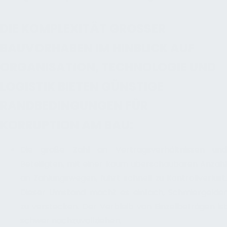
DIE KOMPLEXITÄT GROSSER B
AUVORHABEN IM HINBLICK AUF O
RGANISATION, TECHNOLOGIE UND L
OGISTIK BIETEN GÜNSTIGE R
ANDBEDINGUNGEN FÜR K
ORRUPTION AM BAU:
Die große Zahl an Vertragsverhältnissen und
Beteiligten, mit einer kaum überschaubaren Anzahl
an Zahlungswegen, führt schnell zu Kontrollverlust.
Dieser Umstand macht es einfach, Schmiergelder
zu verstecken. Der Verbleib von Einzelbeträgen ist
schwer nachzuvollziehen.