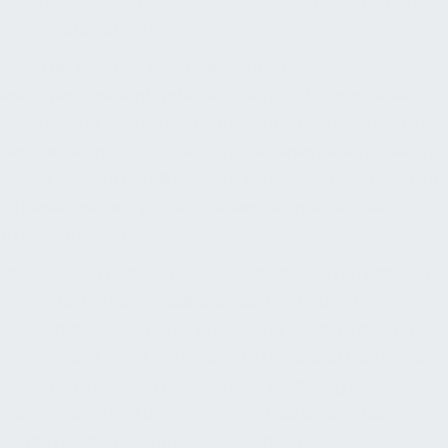
Grundsätze. Die Prüfergebnisse werden jährlich in einem
Prüfbericht vorgestellt.
Wenn die internen Kontrollsysteme oder
Risikomanagementsysteme zu schwach ausgebildet
sind, besteht eine große Gefahr von Straftaten zu Lasten
des Bauherrn. Es ist somit Aufgabe eines jeden Bauherrn,
solche dolosen Handlungen im Baubereich aufzudecken,
zu beseitigen und präventive Maßnahmen für die Zukunft
zu implementieren.
Neben vielen anderen dolosen Handlungen im Rahmen
der Wirtschaftskriminalität ist die Korruption bei
Bauvorhaben - nicht nur im Ausland, sondern auch in
Deutschland - weit verbreitet. Oftmals sind baufremde
Bauherren aufgrund der geringen Erfahrung mit
Bauvorhaben und der fehlenden staatlichen Aufsicht
anfällig für Korruption und Bestechung.