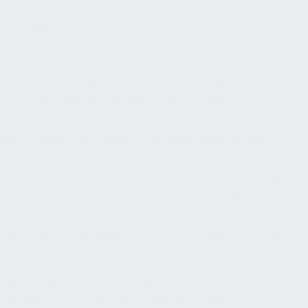
Verbesserungs- bzw. Optimierungspotenziale
nutzen,
Revisionssichere Durchführung von Bauvorhaben,
Bekämpfung von dolosen Handlungen wie
Wirtschaftskriminalität und Korruption.
Bauvorhaben benötigen in der Regel einen hohen
Kapitalaufwand und unterliegen einem extremen
Kostendruck. Ineffektive Prozesse, Fehler und Mängel
führen dazu, dass sich die Kosten unkontrolliert erhöhen.
Daher ist es wichtig, Kostenrisiken rechtzeitig zu
erkennen und die Effizienz von Bauvorhaben zu erhöhen,
um die Kosten zu kontrollieren.
Heutzutage haben die wenigsten Bauherren sämtliche
Aufgaben, Prozesse und Funktionen in einem