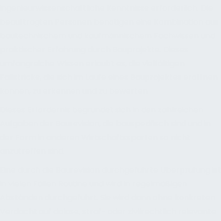
ingenieurwissenschaftliche Kenntnisse erforderlich. Die
beauftragten Personen benötigen eine Kombination aus
bautechnischem und kaufmännischem Fachwissen und
praktischer Erfahrung durch Bauprojekte. Dieses
umfangreiche Wissen erlaubt es, die vielfältigen
Fallstricke, die sich im Laufe eines Bauprojektes eröffnen
können, zu erkennen und zu bewerten.
Dieses Erfordernis begründet sich in den zahlreichen
Aufgaben der Baurevision, die bauspezifisch sind und in
der Form in anderen Wirtschaftssparten so nicht
anzutreffen sind.
Eine durch die Baurevision durchgeführte Überprüfung ist
in vielen Fällen Routine und wird in regelmäßigen
Abständen durchgeführt. Sie wird dann ohne konkreten
Verdacht auf dolose, straf- oder zivilrechtlich relevante