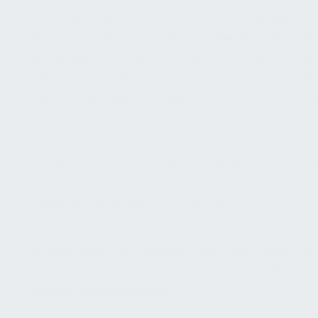
Die Einzigartigkeit von Bauvorhaben im Hinblick auf
die Ausgestaltung und die Randbedingungen der
Herstellung macht es schwer, die
Leistungsbeschreibungen und in weiterer Folge die
Kosten mit denen anderer Bauvorhaben zu
vergleichen. Das eröffnet „Gestaltungsräume“.
Undurchsichtige und schwer zu prüfenden
Verfahren bei Vergabe, Durchführung und
Abrechnung von Aufträgen machen Bauvorhaben
anfällig für Manipulation und Betrug.
Prozesse im Baubereich sind gar nicht oder nur
unzureichend beschrieben und sind daher als
Grundlage für ein internes Kontrollsystem
entsprechend ungeeignet.