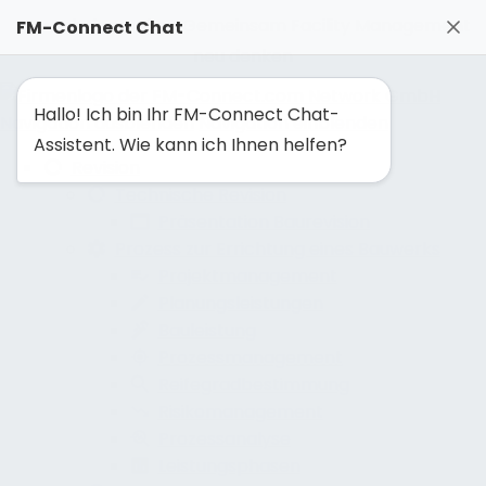
FM-Solutionmaker: Gemeinsam Facility Management
FM-Connect Chat
neu denken
Hallo! Ich bin Ihr FM-Connect Chat-
Navigation ausblenden
Navigation einblenden
Assistent. Wie kann ich Ihnen helfen?
Revision
Technische Revision
Präsentation Baurevision
Prozess zur Errichtung eines Bauwerks
Projektmanagement
Planungsleistungen
Bauleistung
Prozessmanagement
Reifegradbestimmung
Risikomanagement
Prozessanalyse
Leistungsphasen